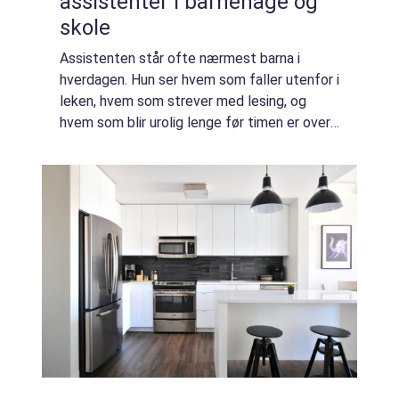
assistenter i barnehage og
skole
Assistenten står ofte nærmest barna i
hverdagen. Hun ser hvem som faller utenfor i
leken, hvem som strever med lesing, og
hvem som blir urolig lenge før timen er over.
For å kunne støtte disse barna på en trygg
og faglig måte, trengs grunnleggende ku...