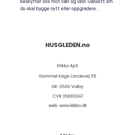
beskytter oss mot vær og vind. Uansett om
du skal bygge nytt eller oppgradere
eksisterende vinduer, er det viktig å velge
riktige vinduer som pass...
HUSGLEDEN.
no
web:
www.klikko.dk