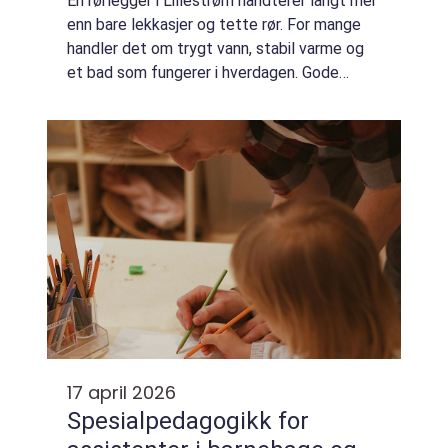
En rørlegger i Lillestrøm håndterer langt mer
enn bare lekkasjer og tette rør. For mange
handler det om trygt vann, stabil varme og
et bad som fungerer i hverdagen. Gode
rørleggertjenester påvirker både komfort,
økonomi og sikkerhet i boliger og næri...
17 april 2026
Spesialpedagogikk for