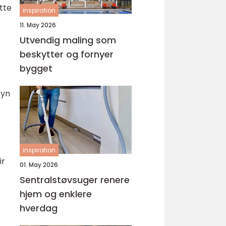
tte
inspiration
11. May 2026
Utvendig maling som
beskytter og fornyer
bygget
syn
inspiration
ir
01. May 2026
Sentralstøvsuger renere
hjem og enklere
hverdag