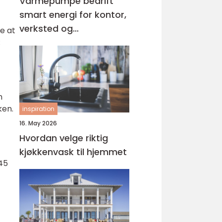
Varmepumpe bedrift
smart energi for kontor,
verksted og
e at
næringsbygg
:
n
ken.
inspiration
16. May 2026
Hvordan velge riktig
kjøkkenvask til hjemmet
-45