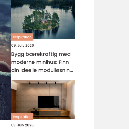
inspiration
09. July 2026
Bygg bærekraftig med
moderne minihus: Finn
din ideelle modulløsning
og minihus på egen
tomt
inspiration
03. July 2026