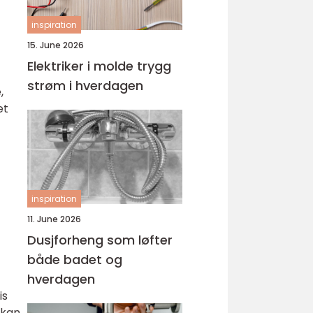
inspiration
15. June 2026
Elektriker i molde trygg
strøm i hverdagen
,
et
inspiration
11. June 2026
Dusjforheng som løfter
både badet og
hverdagen
is
 kan