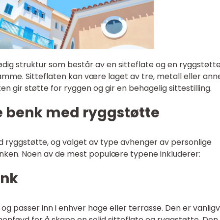
dig struktur som består av en sitteflate og en ryggstøtte
ramme. Sitteflaten kan være laget av tre, metall eller ann
 gir støtte for ryggen og gir en behagelig sittestilling.
ge benk med ryggstøtte
d ryggstøtte, og valget av type avhenger av personlige
nken. Noen av de mest populære typene inkluderer:
enk
og passer inn i enhver hage eller terrasse. Den er vanligv
nføyd for å skape en solid sitteflate og ryggstøtte. Den