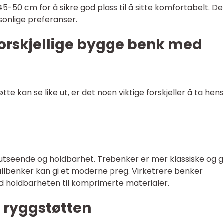
5-50 cm for å sikre god plass til å sitte komfortabelt. De
sonlige preferanser.
forskjellige bygge benk med
 kan se like ut, er det noen viktige forskjeller å ta hen
utseende og holdbarhet. Trebenker er mer klassiske og g
lbenker kan gi et moderne preg. Virketrere benker
 holdbarheten til komprimerte materialer.
v ryggstøtten