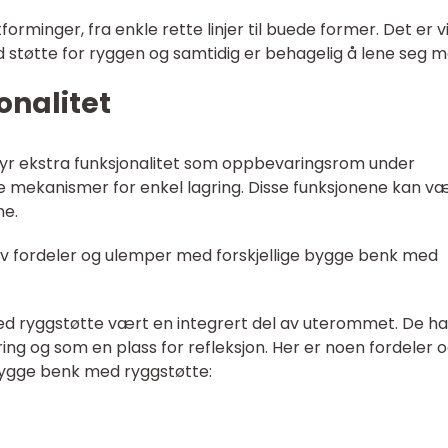
forminger, fra enkle rette linjer til buede former. Det er v
d støtte for ryggen og samtidig er behagelig å lene seg m
jonalitet
yr ekstra funksjonalitet som oppbevaringsrom under
e mekanismer for enkel lagring. Disse funksjonene kan v
ne.
av fordeler og ulemper med forskjellige bygge benk med
d ryggstøtte vært en integrert del av uterommet. De ha
sering og som en plass for refleksjon. Her er noen fordeler 
bygge benk med ryggstøtte: