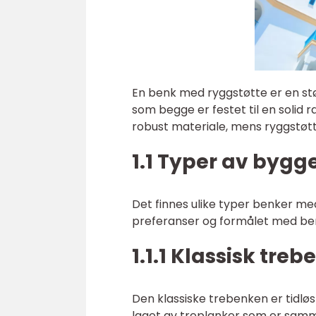
En benk med ryggstøtte er en stø
som begge er festet til en solid 
robust materiale, mens ryggstøtten
1.1 Typer av byg
Det finnes ulike typer benker me
preferanser og formålet med be
1.1.1 Klassisk treb
Den klassiske trebenken er tidløs 
laget av treplanker som er samme