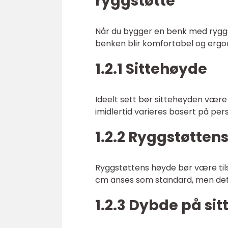
ryggstøtte
Når du bygger en benk med ryggstø
benken blir komfortabel og ergon
1.2.1 Sittehøyde
Ideelt sett bør sittehøyden være
imidlertid varieres basert på pe
1.2.2 Ryggstøtten
Ryggstøttens høyde bør være tils
cm anses som standard, men dett
1.2.3 Dybde på sit