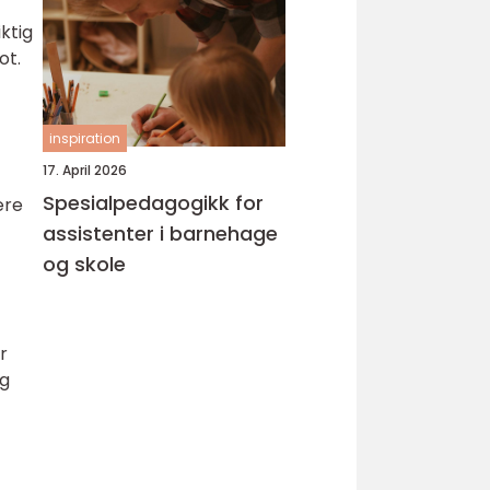
iktig
ot.
inspiration
17. April 2026
Spesialpedagogikk for
ære
assistenter i barnehage
og skole
r
og