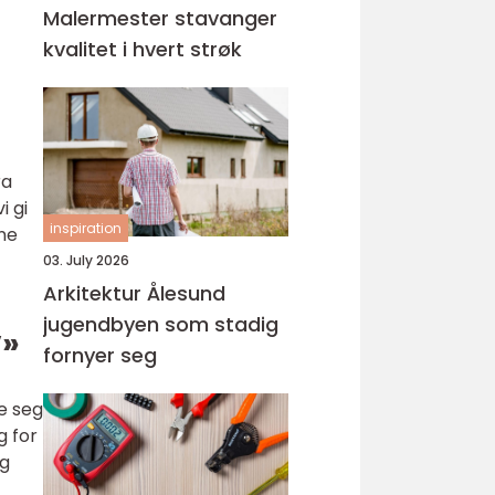
Malermester stavanger
kvalitet i hvert strøk
ra
i gi
inspiration
ene
03. July 2026
Arkitektur Ålesund
jugendbyen som stadig
v»
fornyer seg
e seg
g for
ng