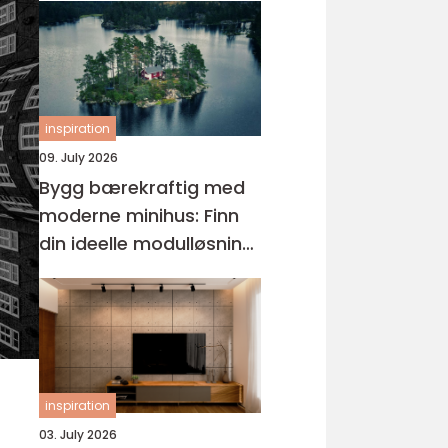
inspiration
09. July 2026
Bygg bærekraftig med
moderne minihus: Finn
din ideelle modulløsning
og minihus på egen
tomt
inspiration
03. July 2026