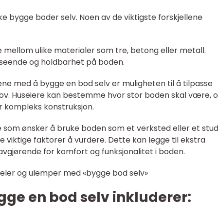
ike bygge boder selv. Noen av de viktigste forskjellene
ge mellom ulike materialer som tre, betong eller metall.
tseende og holdbarhet på boden.
lene med å bygge en bod selv er muligheten til å tilpasse
hov. Huseiere kan bestemme hvor stor boden skal være, 
r kompleks konstruksjon.
 de som ønsker å bruke boden som et verksted eller et stud
 viktige faktorer å vurdere. Dette kan legge til ekstra
vgjørende for komfort og funksjonalitet i boden.
deler og ulemper med «bygge bod selv»
gge en bod selv inkluderer: