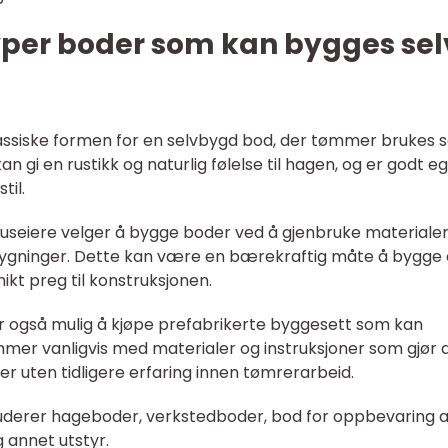
typer boder som kan bygges sel
assiske formen for en selvbygd bod, der tømmer brukes 
gi en rustikk og naturlig følelse til hagen, og er godt e
til.
huseiere velger å bygge boder ved å gjenbruke materialer
e bygninger. Dette kan være en bærekraftig måte å bygge
ikt preg til konstruksjonen.
er også mulig å kjøpe prefabrikerte byggesett som kan
mer vanligvis med materialer og instruksjoner som gjør 
r uten tidligere erfaring innen tømrerarbeid.
uderer hageboder, verkstedboder, bod for oppbevaring 
 annet utstyr.