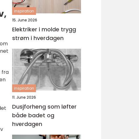
v,
inspiration
15. June 2026
Elektriker i molde trygg
strøm i hverdagen
som
gnet
 fra
 en
inspiration
11. June 2026
Dusjforheng som løfter
det
både badet og
hverdagen
av