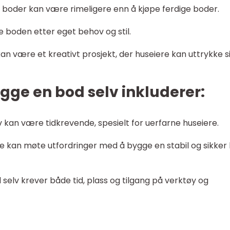
e boder kan være rimeligere enn å kjøpe ferdige boder.
se boden etter eget behov og stil.
kan være et kreativt prosjekt, der huseiere kan uttrykke s
ge en bod selv inkluderer:
lv kan være tidkrevende, spesielt for uerfarne huseiere.
e kan møte utfordringer med å bygge en stabil og sikker
 selv krever både tid, plass og tilgang på verktøy og