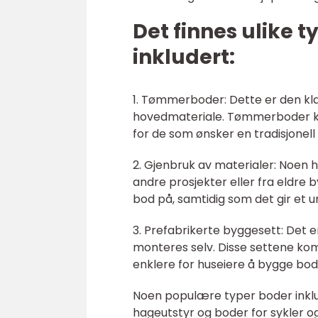
Det finnes ulike 
inkludert:
1. Tømmerboder: Dette er den kl
hovedmateriale. Tømmerboder kan 
for de som ønsker en tradisjonell s
2. Gjenbruk av materialer: Noen 
andre prosjekter eller fra eldr
bod på, samtidig som det gir et un
3. Prefabrikerte byggesett: Det 
monteres selv. Disse settene kom
enklere for huseiere å bygge bode
Noen populære typer boder inkl
hageutstyr og boder for sykler og