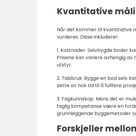
Kvantitative mål
Når det kommer til kvantitative m
vurderes. Disse inkluderer:
1. Kostnader: Selvbygde boder ka
Prisene kan variere avhengig av 
utstyr.
2. Tidsbruk: Bygge en bod selv kan 
sette av nok tid til å fullføre pro
3. Fagkunnskap: Mens det er mulig
faglig kompetanse være en fordel f
grunnleggende byggemetoder og 
Forskjeller mello