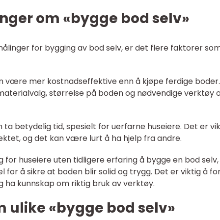
inger om «bygge bod selv»
ålinger for bygging av bod selv, er det flere faktorer so
n være mer kostnadseffektive enn å kjøpe ferdige boder.
materialvalg, størrelse på boden og nødvendige verktøy 
ta betydelig tid, spesielt for uerfarne huseiere. Det er vik
sjektet, og det kan være lurt å ha hjelp fra andre.
 for huseiere uten tidligere erfaring å bygge en bod selv,
or å sikre at boden blir solid og trygg. Det er viktig å fo
ha kunnskap om riktig bruk av verktøy.
m ulike «bygge bod selv»