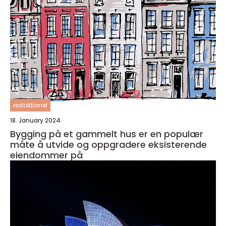
redaktionel
18. January 2024
Bygging på et gammelt hus er en populær
måte å utvide og oppgradere eksisterende
eiendommer på