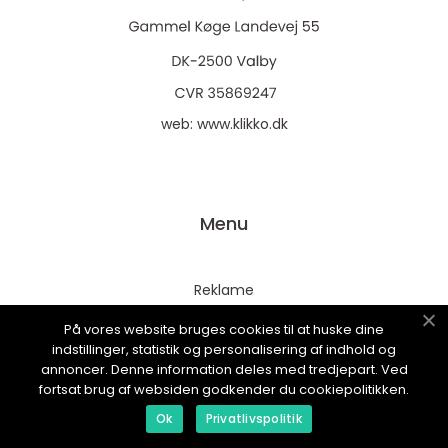
web:
www.klikko.dk
Menu
Reklame
Om oss
På vores website bruges cookies til at huske dine
indstillinger, statistik og personalisering af indhold og
Cookies
annoncer. Denne information deles med tredjepart. Ved
Kontakt Oss
fortsat brug af websiden godkender du cookiepolitikken.
Sitemap
Ok
Privatlivspolitik