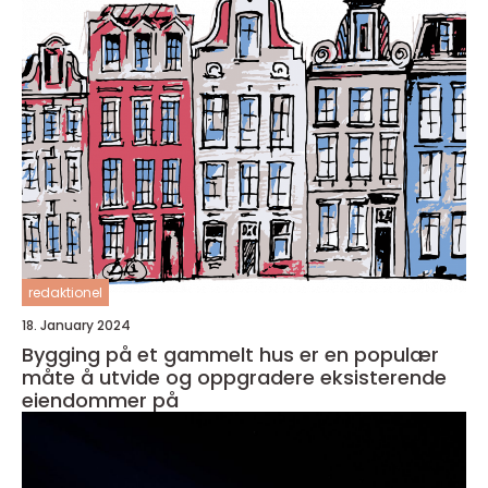
redaktionel
18. January 2024
Bygging på et gammelt hus er en populær
måte å utvide og oppgradere eksisterende
eiendommer på