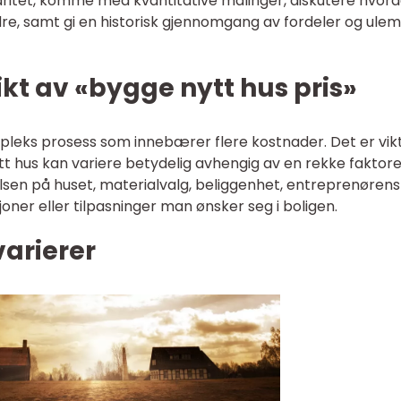
ritet, komme med kvantitative målinger, diskutere hvor
andre, samt gi en historisk gjennomgang av fordeler og ule
kt av «bygge nytt hus pris»
pleks prosess som innebærer flere kostnader. Det er vikt
tt hus kan variere betydelig avhengig av en rekke faktore
elsen på huset, materialvalg, beliggenhet, entreprenørens
joner eller tilpasninger man ønsker seg i boligen.
arierer