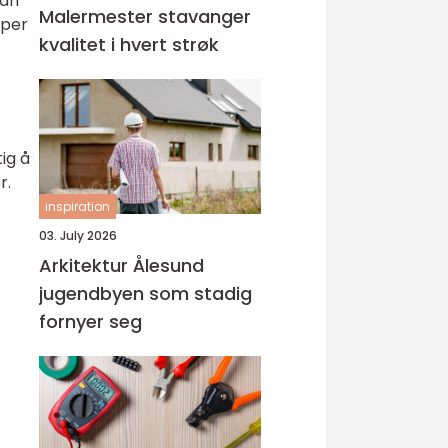
dan
Malermester stavanger
mper
kvalitet i hvert strøk
ig å
r.
inspiration
03. July 2026
Arkitektur Ålesund
jugendbyen som stadig
fornyer seg