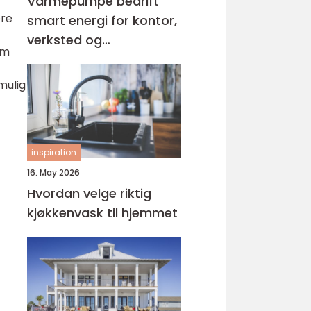
Varmepumpe bedrift
ere
smart energi for kontor,
verksted og
om
næringsbygg
mulig
inspiration
16. May 2026
Hvordan velge riktig
kjøkkenvask til hjemmet