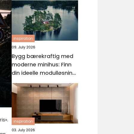
inspiration
09. July 2026
Bygg bærekraftig med
moderne minihus: Finn
din ideelle modulløsning
og minihus på egen
tomt
is».
inspiration
03. July 2026