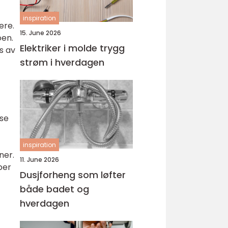
inspiration
ere.
15. June 2026
oen.
Elektriker i molde trygg
s av
strøm i hverdagen
 se
inspiration
ner.
11. June 2026
per
Dusjforheng som løfter
både badet og
hverdagen