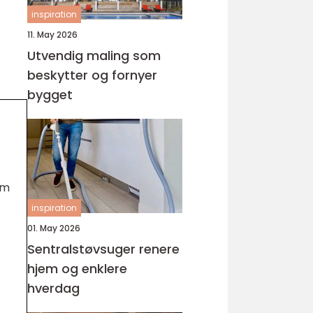
inspiration
11. May 2026
Utvendig maling som
beskytter og fornyer
bygget
om
inspiration
01. May 2026
Sentralstøvsuger renere
hjem og enklere
hverdag