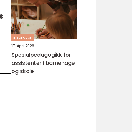
s
inspiration
17. April 2026
Spesialpedagogikk for
assistenter i barnehage
og skole