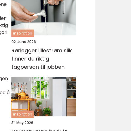
iene
ier
ktig
gori
inspiration
02. June 2026
Rørlegger lillestrøm slik
finner du riktig
fagperson til jobben
igen
ed å
inspiration
31. May 2026