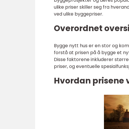
byggeprosjekter og deres popula
ulike priser skiller seg fra hver
ved ulike byggepriser.
Overordnet oversi
Bygge nytt hus er en stor og kom
forstå at prisen på å bygge et ny
Disse faktorene inkluderer størr
priser, og eventuelle spesialfunks
Hvordan prisene v