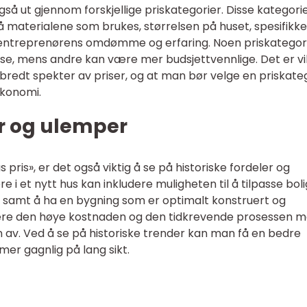
også ut gjennom forskjellige priskategorier. Disse kategor
 materialene som brukes, størrelsen på huset, spesifikke
t entreprenørens omdømme og erfaring. Noen priskategor
se, mens andre kan være mer budsjettvennlige. Det er vi
 bredt spekter av priser, og at man bør velge en priskate
konomi.
er og ulemper
pris», er det også viktig å se på historiske fordeler og
 i et nytt hus kan inkludere muligheten til å tilpasse bol
, samt å ha en bygning som er optimalt konstruert og
ære den høye kostnaden og den tidkrevende prosessen m
n av. Ved å se på historiske trender kan man få en bedre
er gagnlig på lang sikt.