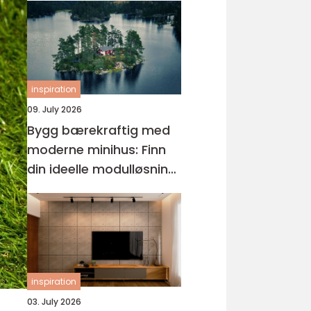
inspiration
09. July 2026
Bygg bærekraftig med
moderne minihus: Finn
din ideelle modulløsning
og minihus på egen
tomt
inspiration
03. July 2026