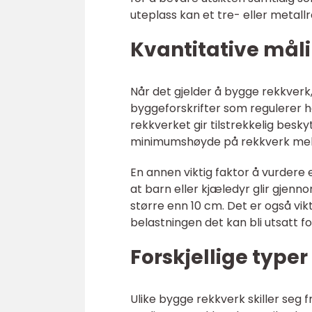
uteplass kan et tre- eller metal
Kvantitative mål
Når det gjelder å bygge rekkverk
byggeforskrifter som regulerer hø
rekkverket gir tilstrekkelig besk
minimumshøyde på rekkverk mell
En annen viktig faktor å vurdere 
at barn eller kjæledyr glir gjenn
større enn 10 cm. Det er også vik
belastningen det kan bli utsatt fo
Forskjellige type
Ulike bygge rekkverk skiller seg 