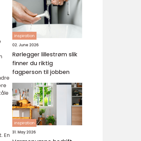
inspiration
e
02. June 2026
Rørlegger lillestrøm slik
n
finner du riktig
fagperson til jobben
ndre
ære
tåle
inspiration
31. May 2026
t. En