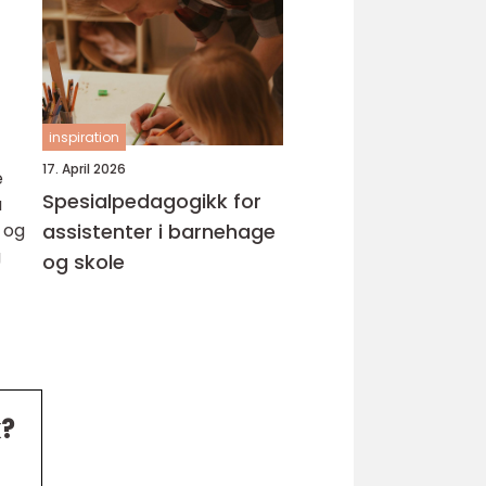
inspiration
17. April 2026
e
Spesialpedagogikk for
å
assistenter i barnehage
 og
g
og skole
k?