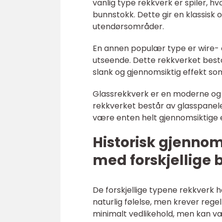
vanlig type rekkverk er spiler, h
bunnstokk. Dette gir en klassisk o
utendørsområder.
En annen populær type er wire- e
utseende. Dette rekkverket bestå
slank og gjennomsiktig effekt so
Glassrekkverk er en moderne og so
rekkverket består av glasspanele
være enten helt gjennomsiktige el
Historisk gjenno
med forskjellige
De forskjellige typene rekkverk 
naturlig følelse, men krever rege
minimalt vedlikehold, men kan væ