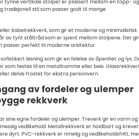
vor tynne vertikale stolper er plassert mellom en topp- o
g tradisjonell stil som passer godt til mange
ller kabelrekkverk, som gir et moderne og minimalistisk
r av tynt ståltråd som er spent mellom stolpene. Det gir
m passer perfekt til moderne arkitektur.
fistikert løsning som gir en følelse av åpenhet og lys. D
r som festes til en metallramme eller beis. Glassrekkver
ler delvis frostet for ekstra personvern.
mgang av fordeler og ulemper
 bygge rekkverk
har sine egne fordeler og ulemper. Treverk gir en varm og
lmessig vedlikehold. Metallrekkverk er holdbart og krever
re dyrt. PVC-rekkverk er rimelig og vedlikeholdsfritt, m