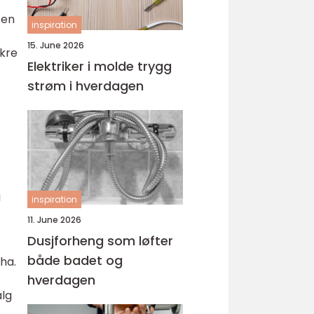
 en
inspiration
15. June 2026
ikre
Elektriker i molde trygg
strøm i hverdagen
i
inspiration
11. June 2026
Dusjforheng som løfter
både badet og
ha.
hverdagen
alg