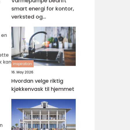
Varmepumpe bedrift
g
smart energi for kontor,
verksted og
næringsbygg
 en
ette
k kan
inspiration
16. May 2026
Hvordan velge riktig
kjøkkenvask til hjemmet
en