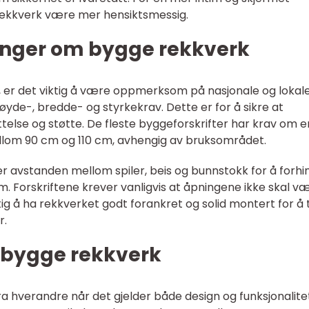
lrekkverk være mer hensiktsmessig.
inger om bygge rekkverk
, er det viktig å være oppmerksom på nasjonale og lokal
yde-, bredde- og styrkekrav. Dette er for å sikre at
yttelse og støtte. De fleste byggeforskrifter har krav om e
om 90 cm og 110 cm, avhengig av bruksområdet.
er avstanden mellom spiler, beis og bunnstokk for å forhi
om. Forskriftene krever vanligvis at åpningene ikke skal v
tig å ha rekkverket godt forankret og solid montert for å 
r.
r bygge rekkverk
fra hverandre når det gjelder både design og funksjonalite