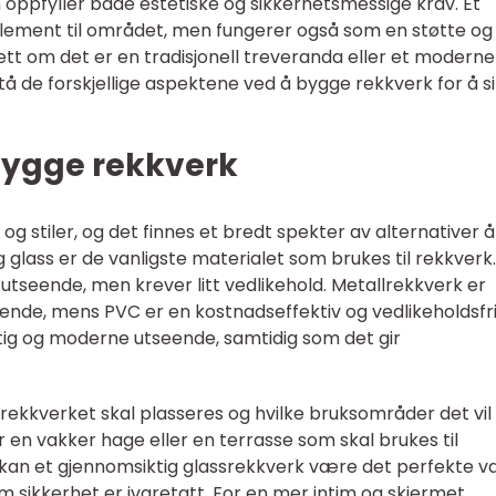
 oppfyller både estetiske og sikkerhetsmessige krav. Et
t element til området, men fungerer også som en støtte og
nsett om det er en tradisjonell treveranda eller et moderne
stå de forskjellige aspektene ved å bygge rekkverk for å s
bygge rekkverk
og stiler, og det finnes et bredt spekter av alternativer å
g glass er de vanligste materialet som brukes til rekkverk.
k utseende, men krever litt vedlikehold. Metallrekkverk er
ende, mens PVC er en kostnadseffektiv og vedlikeholdsfr
ftig og moderne utseende, samtidig som det gir
 rekkverket skal plasseres og hvilke bruksområder det vil 
 en vakker hage eller en terrasse som skal brukes til
l kan et gjennomsiktig glassrekkverk være det perfekte v
m sikkerhet er ivaretatt. For en mer intim og skjermet