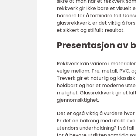
sikre at man har et rekkverk som
rekkverk gir ikke bare et visuel
barriere for å forhindre fall. Ua
glassrekkverk, er det viktig å for
et sikkert og stilfullt resultat.
Presentasjon av 
Rekkverk kan variere i materialer 
velge mellom. Tre, metall, PVC, o
Treverk gir et naturlig og klassis
holdbart og har et moderne utse
mulighet. Glassrekkverk gir et lu
gjennomsiktighet.
Det er også viktig å vurdere hvor
Er det en balkong med utsikt over
utendørs underholdning? I så fal
for å bevare utsikten samtidig so