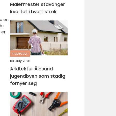
Malermester stavanger
kvalitet i hvert strøk
e en
du
 er
inspiration
03. July 2026
Arkitektur Ålesund
jugendbyen som stadig
fornyer seg