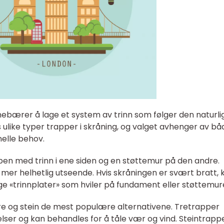
nnebærer å lage et system av trinn som følger den naturli
s ulike typer trapper i skråning, og valget avhenger av bå
nelle behov.
ppen med trinn i ene siden og en støttemur på den andre.
t mer helhetlig utseende. Hvis skråningen er svært bratt, 
ge «trinnplater» som hviler på fundament eller støttemur
 tre og stein de mest populære alternativene. Tretrapper
elser og kan behandles for å tåle vær og vind. Steintrapp