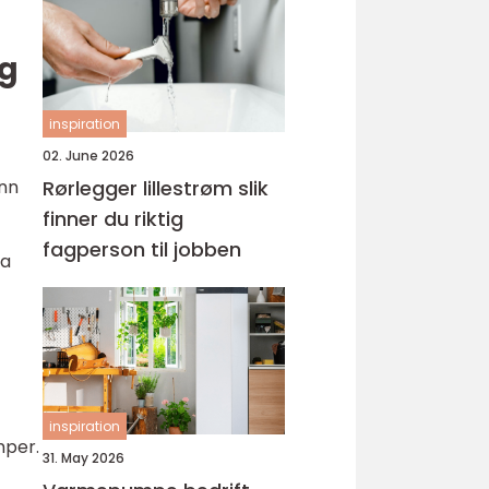
ng
inspiration
02. June 2026
inn
Rørlegger lillestrøm slik
finner du riktig
fagperson til jobben
ta
inspiration
mper.
31. May 2026