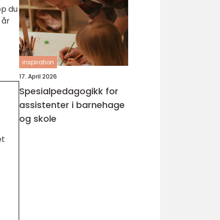
pp du
 år
inspiration
17. April 2026
Spesialpedagogikk for
assistenter i barnehage
og skole
et