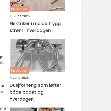
inspiration
15. June 2026
Elektriker i molde trygg
strøm i hverdagen
ge
de
inspiration
11. June 2026
Dusjforheng som løfter
kan
er.
både badet og
hverdagen
er er