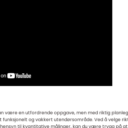
kan være en utfordrende oppgave, men med riktig planle
t funksjonelt og vakkert utendørsområde. Ved å velge rik
 hensyn til kvantitative målinger, kan du være trygg på at