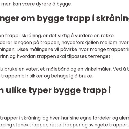
e, men kan være dyrere å bygge.
inger om bygge trapp i skråni
 trapp i skråning, er det viktig å vurdere en rekke
luderer lengden på trappen, høydeforskjellen mellom hver
åningen. Disse målingene vil påvirke hvor mange trappetr
rinn og hvordan trappen skal tilpasses terrenget.
du bruke en vater, et målebånd og en vinkelmåler. Ved å 
 trappen blir sikker og behagelig å bruke.
m ulike typer bygge trapp i
r trapper i skråning, og hver har sine egne fordeler og ule
epping stone» trapper, rette trapper og svingete trapper.