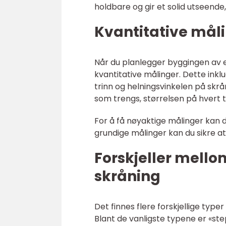
holdbare og gir et solid utseend
Kvantitative mål
Når du planlegger byggingen av en
kvantitative målinger. Dette ink
trinn og helningsvinkelen på skr
som trengs, størrelsen på hvert t
For å få nøyaktige målinger kan 
grundige målinger kan du sikre at
Forskjeller mello
skråning
Det finnes flere forskjellige type
Blant de vanligste typene er «st