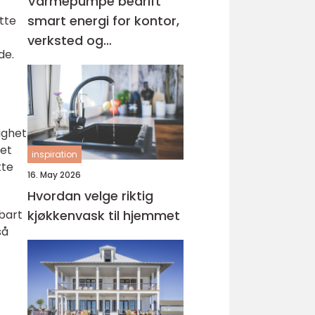
Varmepumpe bedrift
smart energi for kontor,
tte
verksted og
de.
næringsbygg
ighet
 et
inspiration
tte
16. May 2026
Hvordan velge riktig
bart
kjøkkenvask til hjemmet
så