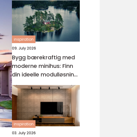
inspiration
09. July 2026
Bygg bærekraftig med
moderne minihus: Finn
din ideelle modulløsning
og minihus på egen
tomt
inspiration
03. July 2026