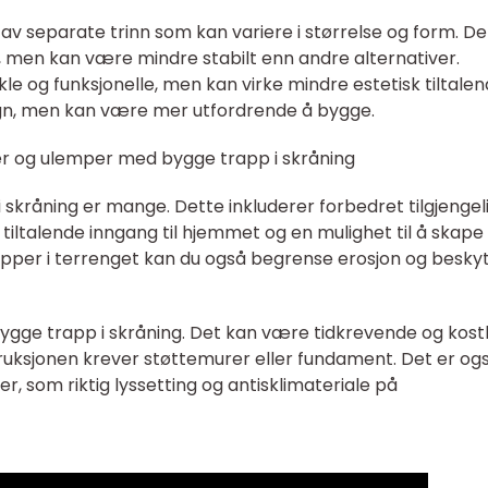
av separate trinn som kan variere i størrelse og form. De
se, men kan være mindre stabilt enn andre alternativer.
e og funksjonelle, men kan virke mindre estetisk tiltalen
sign, men kan være mer utfordrende å bygge.
er og ulemper med bygge trapp i skråning
 skråning er mange. Dette inkluderer forbedret tilgjengel
 tiltalende inngang til hjemmet og en mulighet til å skape
apper i terrenget kan du også begrense erosjon og besky
ygge trapp i skråning. Det kan være tidkrevende og kost
struksjonen krever støttemurer eller fundament. Det er og
r, som riktig lyssetting og antisklimateriale på