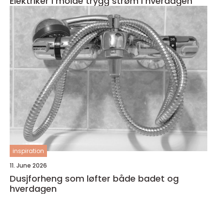
Elektriker i molde trygg strøm i hverdagen
inspiration
11. June 2026
Dusjforheng som løfter både badet og
hverdagen