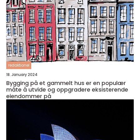
redaktionel
18. January 2024
Bygging på et gammelt hus er en populær
måte å utvide og oppgradere eksisterende
eiendommer på