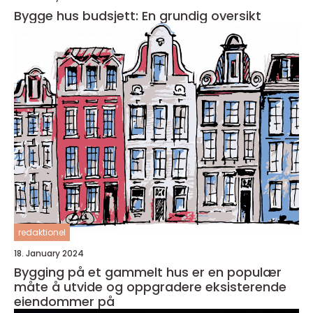
Bygge hus budsjett: En grundig oversikt
redaktionel
18. January 2024
Bygging på et gammelt hus er en populær
måte å utvide og oppgradere eksisterende
eiendommer på