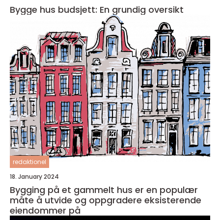
Bygge hus budsjett: En grundig oversikt
redaktionel
18. January 2024
Bygging på et gammelt hus er en populær
måte å utvide og oppgradere eksisterende
eiendommer på