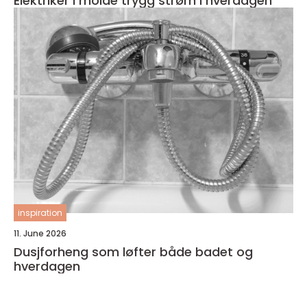
Elektriker i molde trygg strøm i hverdagen
inspiration
11. June 2026
Dusjforheng som løfter både badet og
hverdagen