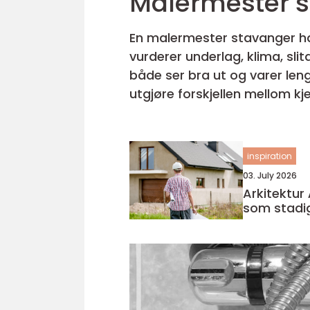
En malermester stavanger ha
vurderer underlag, klima, sli
både ser bra ut og varer leng
utgjøre forskjellen mellom kjedelig vedlike
profesjonell maler tar ansva..
inspiration
03. July 2026
Arkitektur Ålesu
som stadig