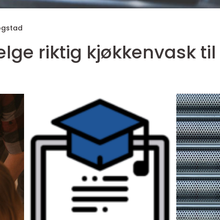
ogstad
lge riktig kjøkkenvask t