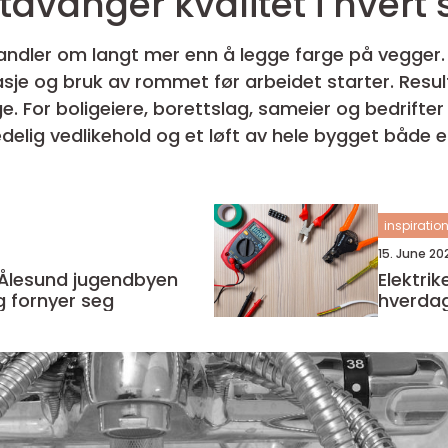
Malermester stavanger kvalitet i h
ndler om langt mer enn å legge farge på vegger.
tasje og bruk av rommet før arbeidet starter. Resul
e. For boligeiere, borettslag, sameier og bedrifte
hold og et løft av hele bygget både estetisk og økonomisk. Når en
.
inspiratio
15. June 20
nd jugendbyen
Elektriker i m
 fornyer seg
hverda