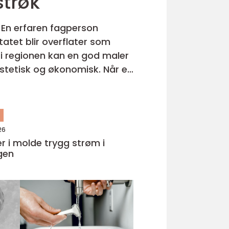
vert strøk
 En erfaren fagperson
tatet blir overflater som
r i regionen kan en god maler
n
26
olde trygg strøm i
gen