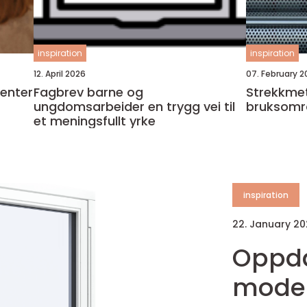
inspiration
inspiration
12. April 2026
07. February 2
tenter
Fagbrev barne og
Strekkmeta
ungdomsarbeider en trygg vei til
bruksomr
et meningsfullt yrke
inspiration
22. January 2
Oppda
moder