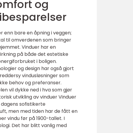
komfort og
ibesparelser
r enn bare en åpning i veggen;
tal til omverdenen som bringer
 i hjemmet. Vinduer har en
virkning på både det estetiske
nergiforbruket i boligen.
logier og design har også gjort
kreddersy vindusløsninger som
ikke behov og preferanser.
len vil dykke ned i hva som gjør
orisk utvikling av vinduer Vinduer
l dagens sofistikerte
luft, men med tiden har de fått en
er vindu før på 1900-tallet. I
logi. Det har blitt vanlig med