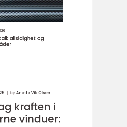
026
ll: allsidighet og
åder
025
by
Anette Vik Olsen
g kraften i
ne vinduer: